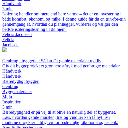
Håndværk
3 min
Isolering handler om mere end bare varme – det er en investering i
både komfort, økonomi og miljø. I denne guide får du en trin-for-trin
gennemgang af, hvordan du planlægger, vurderer og vælger den
bedste isoleringsløsning til dit hjem.
Felicia Jacobsen
Felicia
Jacobsen
Genbrug i byggeriet: Sådan får gamle materialer nyt liv
Giv dit byggeprojekt et grønnere aftryk med genbrugte materialer
Håndværk
Håndværk
Bæredygtigt byggeri
Genbrug
Byggematerialer
Miljø
Inspiration
3 min
Bæredygtighed er på vej til at blive en naturlig del af byggeriet.
Læs, hvordan gamle mursten, træ og vinduer kan få nyt liv i
moderne projekter – til gavn for både miljø, økonomi og æstetik.
Ann-Sofie Vestergaard