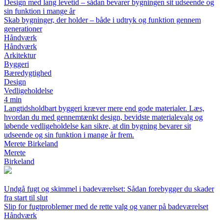
Design med lang levetid – sådan bevarer bygningen sit udseende og
sin funktion i mange år
Skab bygninger, der holder – både i udtryk og funktion gennem
generationer
Håndværk
Håndværk
Arkitektur
Byggeri
Bæredygtighed
Design
Vedligeholdelse
4 min
Langtidsholdbart byggeri kræver mere end gode materialer. Læs,
hvordan du med gennemtænkt design, bevidste materialevalg og
løbende vedligeholdelse kan sikre, at din bygning bevarer sit
udseende og sin funktion i mange år frem.
Merete Birkeland
Merete
Birkeland
Undgå fugt og skimmel i badeværelset: Sådan forebygger du skader
fra start til slut
Slip for fugtproblemer med de rette valg og vaner på badeværelset
Håndværk