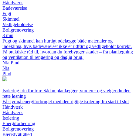
Håndværk
Badeværelse
Fugt
Skimmel
Vedligeholdelse
Boligrenovering
3 min
Fugt og skimmel kan hurtigt ødelægge både materialer og
indeklima, hvis badeværelset ikke er udført og vedligeholdt korrekt.
Få praktiske råd til, hvordan du forebygger skader – fra planlægning
og ventilation til rengøring og daglig brug.
Nia Pind
Nia
Pind
Isolering trin for trin: Sådan planlægger, vurderer og vælger du den
rette løsning
Få styr på energiforbruget med den rigtige isolering fra start til slut
Håndværk
Håndværk
Isolering
Energiforbedring
Boligrenovering
Bæredygtighed