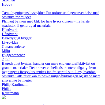
Skønhed
Hobby
Tænk bygningens livscyklus: Fra opførelse til genanvendelse med
omtanke for miljøet
Planlæg byggeri med blik for hele livscyklussen – fra første
spadestik til genbrug af materialer
Håndværk
Håndværk
Bæredygtigt byggeri
Livscyklus
Genanvendelse
Miljø
Byggebranchen
2 min
Bæredygtigt byggeri handler om mere end energieffektivitet og
grønne materialer. Det kræver en helhedsorienteret tilgang, hvor
bygningens livscyklus tænkes ind fra start til slut. Læs, hvordan
omtanke i alle faser kan mindske miljøpåvirkningen og skabe mere
ansvarlige byggerier.
Philip Kauffmann
Philip
Kauffmann